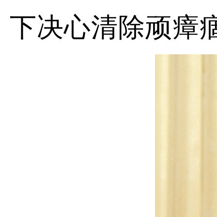
下决心清除顽瘴